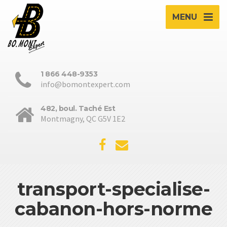
MENU
1 866 448-9353
info@bomontexpert.com
482, boul. Taché Est
Montmagny, QC G5V 1E2
transport-specialise-
cabanon-hors-norme