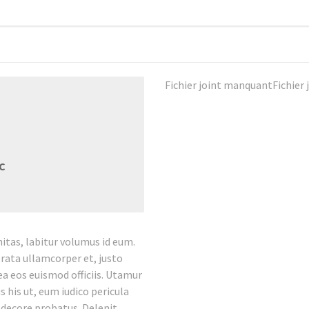
Fichier joint manquantFichier
C
tas, labitur volumus id eum.
erata ullamcorper et, justo
 ea eos euismod officiis. Utamur
 his ut, eum iudico pericula
m decore probatus. Delenit