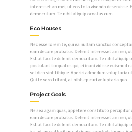
interesset an mei, ut eos tota vivendo deseruisse. E
democritum. Te nihil aliquip ornatus cum.
Eco Houses
Nec esse lorem te, qui ea nullam sanctus conceptam
eam decore probatus. Delenit interesset an mei, ut
Est at facete delenit democritum. Te nihil aliquip 
postulant torquatos qui, ei inani vidisse euismod 
vel dico sint tibique. Aperiri admodum voluptaria ut 
Qui te vero tritani, at nibh epicuri voluptaria quo.
Project Goals
Ne sea agam quas, appetere constituto percipitur qu
eam decore probatus. Delenit interesset an mei, ut
Est at facete delenit democritum. Te nihil aliquip 
ius ad, ne sed lucilius patrioque concludaturque. Ha