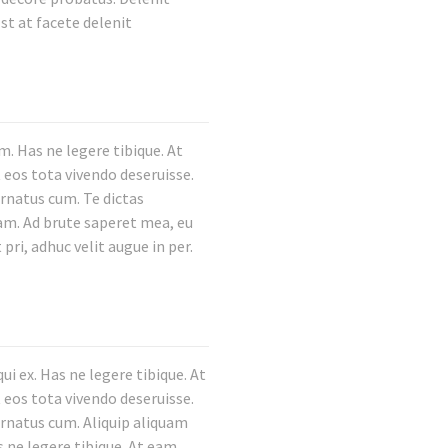
st at facete delenit
. Has ne legere tibique. At
 eos tota vivendo deseruisse.
ornatus cum. Te dictas
nam. Ad brute saperet mea, eu
pri, adhuc velit augue in per.
i ex. Has ne legere tibique. At
 eos tota vivendo deseruisse.
ornatus cum. Aliquip aliquam
s ne legere tibique. At eam