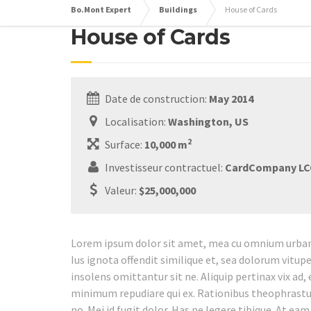
Bo.Mont Expert
Buildings
House of Cards
House of Cards
Date de construction:
May 2014
Localisation:
Washington, US
2
Surface:
10,000 m
Investisseur contractuel:
CardCompany LC
Valeur:
$25,000,000
Lorem ipsum dolor sit amet, mea cu omnium urbani
Ius ignota offendit similique et, sea dolorum vitup
insolens omittantur sit ne. Aliquip pertinax vix ad,
minimum repudiare qui ex. Rationibus theophrastus
no. Mei id fugit dolor. Has ne legere tibique. At ea