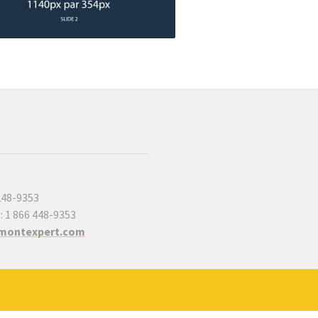
 248-9353
 : 1 866 448-9353
montexpert.com