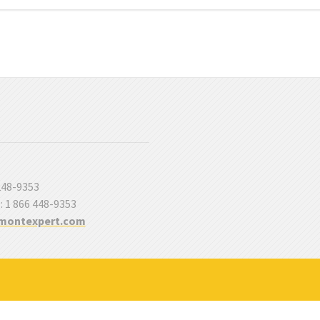
 248-9353
 : 1 866 448-9353
montexpert.com