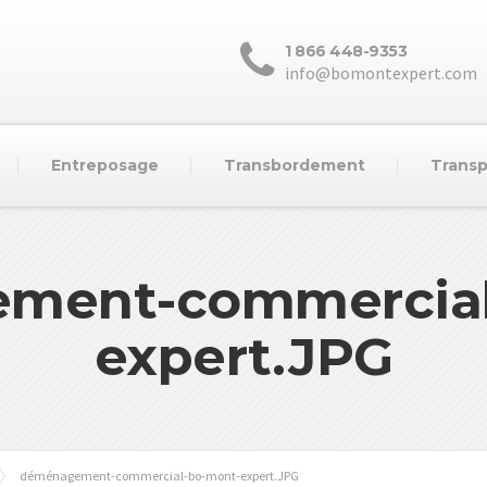
1 866 448-9353
info@bomontexpert.com
Entreposage
Transbordement
Transp
ement-commercia
expert.JPG
déménagement-commercial-bo-mont-expert.JPG