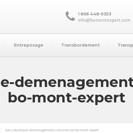
1 866 448-9353
info@bomontexpert.com
Entreposage
Transbordement
Transp
que-demenagement
bo-mont-expert
bacs-plastique-demenagement-commercial-bo-mont-expert